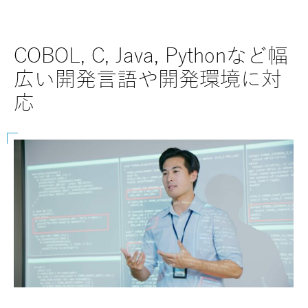
COBOL, C, Java, Pythonなど幅
SAP
広い開発言語や開発環境に対
な
応