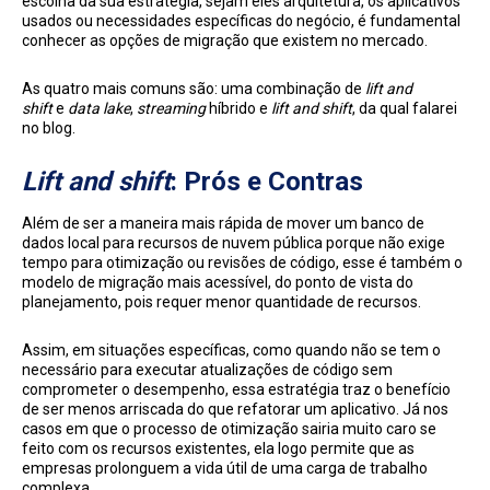
escolha da sua estratégia, sejam eles arquitetura, os aplicativos
usados ou necessidades específicas do negócio, é fundamental
conhecer as opções de migração que existem no mercado.
As quatro mais comuns são: uma combinação de
lift and
shift
e
data lake
,
streaming
híbrido e
lift and shift
, da qual falarei
no blog.
Lift and shift
: Prós e Contras
Além de ser a maneira mais rápida de mover um banco de
dados local para recursos de nuvem pública porque não exige
tempo para otimização ou revisões de código, esse é também o
modelo de migração mais acessível, do ponto de vista do
planejamento, pois requer menor quantidade de recursos.
Assim, em situações específicas, como quando não se tem o
necessário para executar atualizações de código sem
comprometer o desempenho, essa estratégia traz o benefício
de ser menos arriscada do que refatorar um aplicativo. Já nos
casos em que o processo de otimização sairia muito caro se
feito com os recursos existentes, ela logo permite que as
empresas prolonguem a vida útil de uma carga de trabalho
complexa.