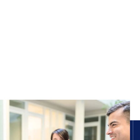
O
家であ
ITコ
の経