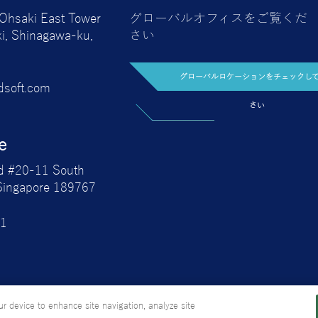
14001、ISO 20000、ISO
 Ohsaki East Tower
グローバルオフィスをご覧くだ
27001、ISO 22301、ISO
i, Shinagawa-ku,
さい
45001、TMMi5の認証
グローバルロケーションをチェックし
dsoft.com
マイクロソフトの専門
さい
る
Azure MSP
e
d #20-11 South
Singapore 189767
01
ur device to enhance site navigation, analyze site