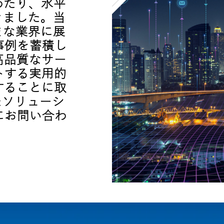
年にわたり、水平
きました。当
まな業界に展
事例を蓄積し
に高品質なサー
トする実用的
することに取
たソリューシ
にお問い合わ