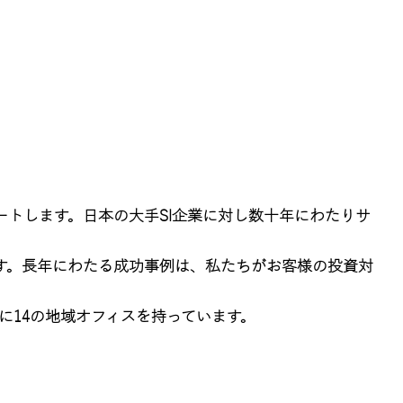
リバリ
大陸
ートします。日本の大手SI企業に対し数十年にわたりサ
O
います。長年にわたる成功事例は、私たちがお客様の投資対
に14の地域オフィスを持っています。
家であ