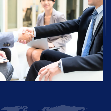
nなど
環境に
iori
リバリ
大陸
O