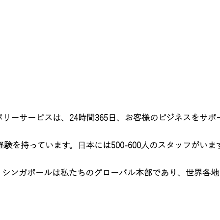
など幅広く対応
40以上のグローバルデ
ーネットワークを持つ4
をカバー
リーサービスは、24時間365日、お客様のビジネスをサポ
CMMI 5、ISO 9001、IS
14001、ISO 20000、ISO
27001、ISO 22301、ISO
の経験を持っています。日本には500-600人のスタッフが
45001、TMMi5の認証
シンガポールは私たちのグローバル本部であり、世界各地
マイクロソフトの専門
る
Azure MSP