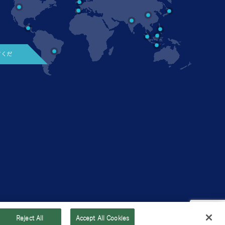
てくだ
家であ
Japanese
Reject All
Accept All Cookies