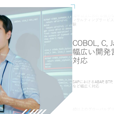
30年以上にわたる強力な
ンサルティングサービス
験
COBOL, C, 
幅広い開発
対応
SAPにおけるABAP, BTP, F
など幅広く対応
40以上のグローバルデ
ーネットワークを持つ4