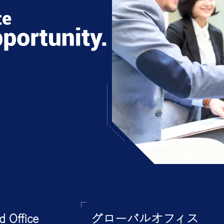
COBOL, C, Java, Pytho
幅広い開発言語や開発
対応
SAPにおけるABAP, BTP, F
など幅広く対応
40以上のグローバルデ
ーネットワークを持つ4
をカバー
 Office
グローバルオフィス
CMMI 5、ISO 9001、IS