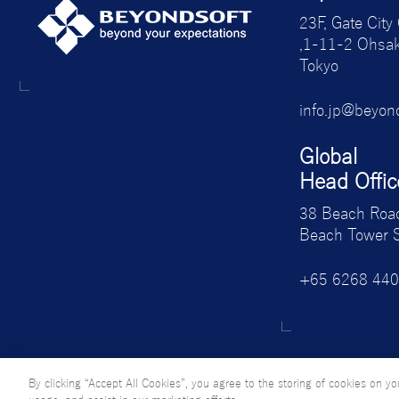
23F, Gate City
,1-11-2 Ohsak
Tokyo
info.jp@beyon
Global
Head Offic
38 Beach Roa
Beach Tower 
+65 6268 44
By clicking “Accept All Cookies”, you agree to the storing of cookies on yo