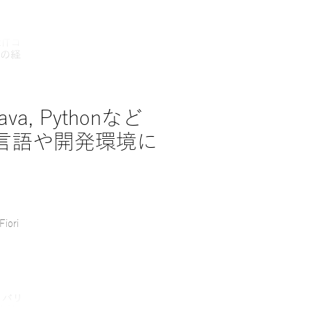
ITコ
の経
Java, Pythonなど
言語や開発環境に
iori
リバリ
大陸