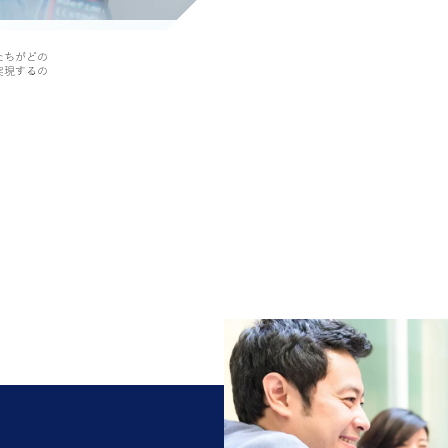
をカバー
たちがどの
実現するの
CMMI 5、ISO 9001、IS
14001、ISO 20000、ISO
27001、ISO 22301、ISO
45001、TMMi5の認証
マイクロソフトの専門
る
Azure MSP
30年以上にわたる強力な
ンサルティングサービス
験