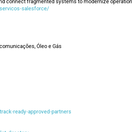
and connect fragmented systems to modernize operatio
servicos-salesforce/
elecomunicações, Óleo e Gás
ttrack-ready-approved-partners