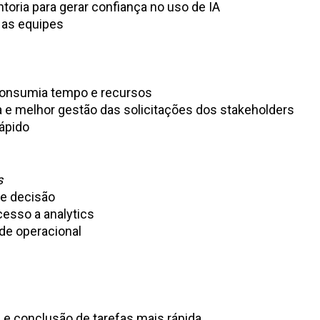
oria para gerar confiança no uso de IA
e as equipes
 consumia tempo e recursos
da e melhor gestão das solicitações dos stakeholders
rápido
s
de decisão
cesso a analytics
dade operacional
s e conclusão de tarefas mais rápida