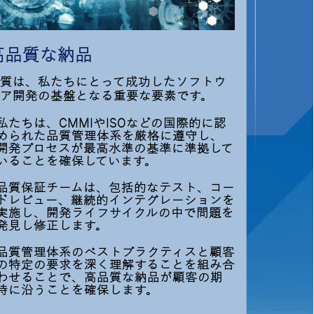
高品質な納品
質は、私たちにとって成功したソフトウ
ア開発の基盤となる重要な要素です。
私たちは、CMMIやISOなどの国際的に認
められた品質管理体系を厳格に遵守し、
開発プロセスが最高水準の基準に準拠して
いることを確保しています。
品質保証チームは、包括的なテスト、コー
ドレビュー、継続的インテグレーションを
実施し、開発ライフサイクルの中で問題を
発見し修正します。
品質管理体系のベストプラクティスと顧客
の特定の要求を深く理解することを組み合
わせることで、高品質な納品が顧客の期
待に沿うことを確保します。