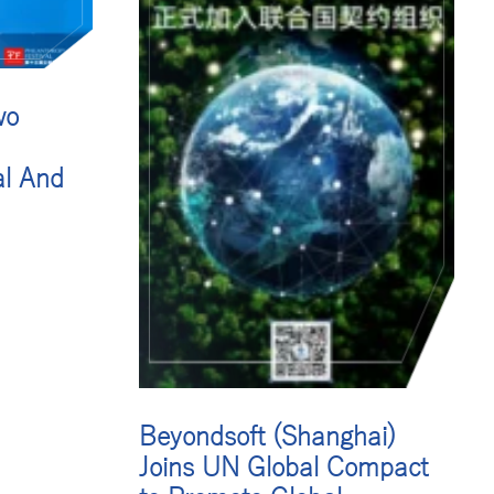
wo
al And
iori
Beyondsoft (Shanghai)
Joins UN Global Compact
リバリ