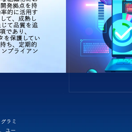
に開発拠点を持
効率的に活用す
して、成熟し
通じて品質を追
項であり、
ータを保護してい
を持ち、定期的
コンプライアン
ログラミ
、ユー