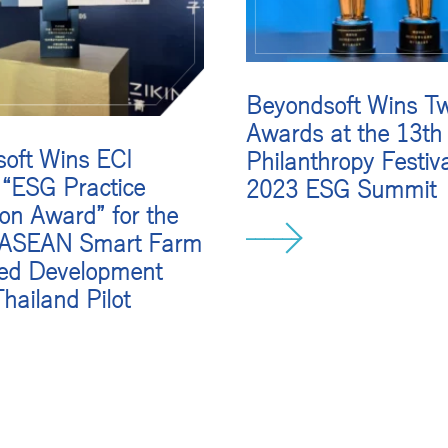
Beyondsoft Wins T
Awards at the 13th
oft Wins ECI
Philanthropy Festiv
“ESG Practice
2023 ESG Summit
ion Award” for the
-ASEAN Smart Farm
ted Development
hailand Pilot
SAPにおけるABAP, BTP, F
など幅広く対応
40以上のグローバルデ