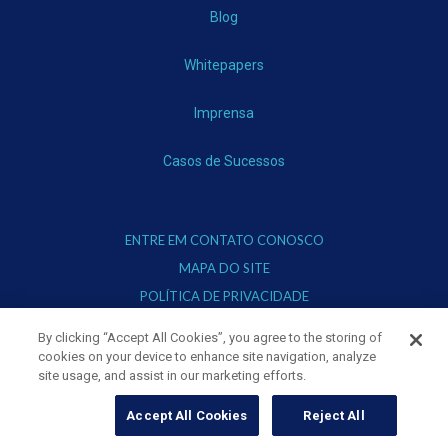
Blog
Whitepapers
Imprensa
Casos de Sucessos
ENTRE EM CONTATO CONOSCO
MAPA DO SITE
POLÍTICA DE PRIVACIDADE
TERMOS DE USO
By clicking “Accept All Cookies”, you agree to the storing of
cookies on your device to enhance site navigation, analyze
site usage, and assist in our marketing efforts.
Fique Conectado
Accept All Cookies
Reject All