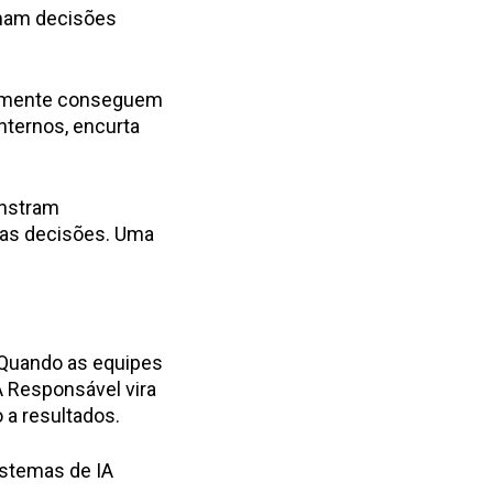
omam decisões
almente conseguem
nternos, encurta
onstram
suas decisões. Uma
 Quando as equipes
A Responsável vira
a resultados.
istemas de IA