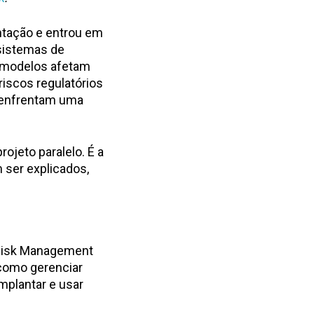
entação e entrou em
 sistemas de
s modelos afetam
riscos regulatórios
s enfrentam uma
ojeto paralelo. É a
 ser explicados,
 Risk Management
 como gerenciar
implantar e usar