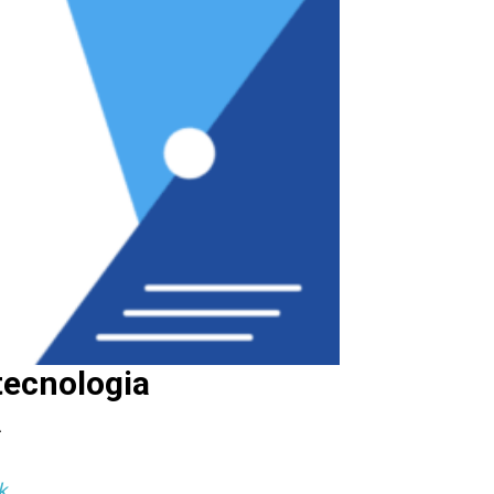
tecnologia
A
k
.