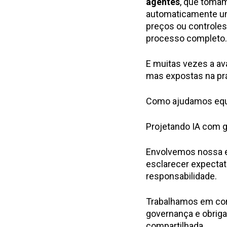
agentes
, que toma
automaticamente uma
preços ou controle
processo completo.
E muitas vezes a av
mas expostas na prá
Como ajudamos equi
Projetando IA com g
Envolvemos nossa eq
esclarecer expectati
responsabilidade.
Trabalhamos em conj
governança e obriga
compartilhada.