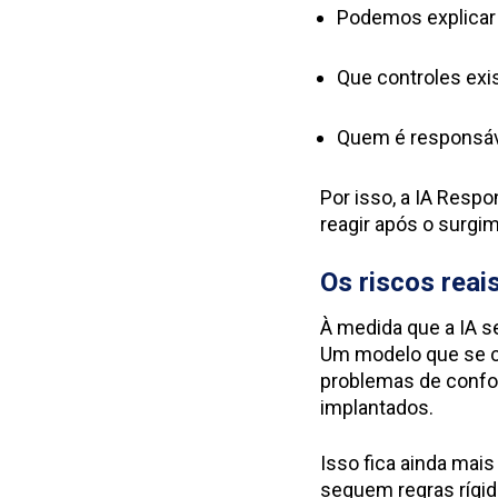
Podemos explicar 
Que controles exi
Quem é responsáv
Por isso, a IA Resp
reagir após o surgi
Os riscos reais
À medida que a IA s
Um modelo que se c
problemas de confor
implantados.
Isso fica ainda mai
seguem regras rígid