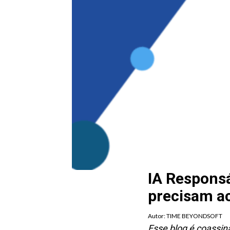
IA Responsá
precisam ac
Autor:
TIME BEYONDSOFT
Esse blog é coassi