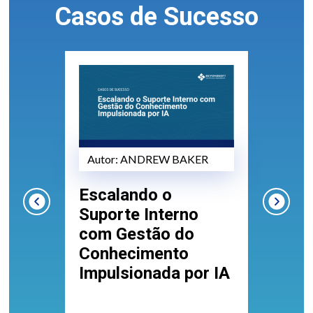
Casos de Sucesso
R
Autor:
ANDREW BAKER
Au
Escalando o
Co
ão
Suporte Interno
ma
com Gestão do
ma
Conhecimento
ac
Impulsionada por IA
ce
cr