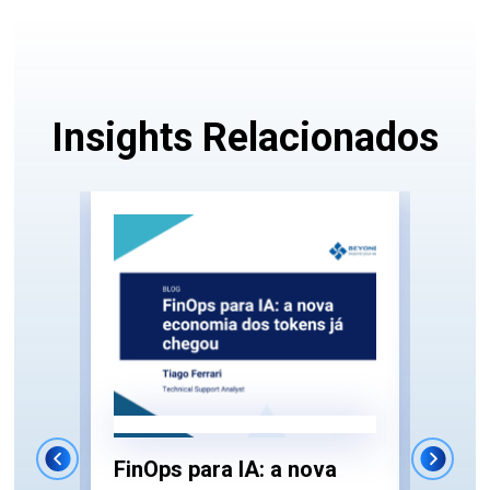
Insights Relacionados
FT
Aut
FinOps para IA: a nova
Parc