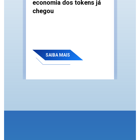
economia dos tokens já
e a
Como
chegou
nto
Comp
SAIBA MAIS