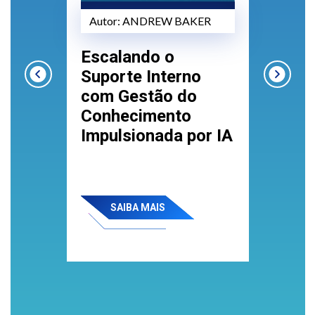
R
Autor:
ANDREW BAKER
Au
Escalando o
Co
ção
Suporte Interno
ma
com Gestão do
da
Conhecimento
es
Impulsionada por IA
ac
n
cen
cr
SAIBA MAIS