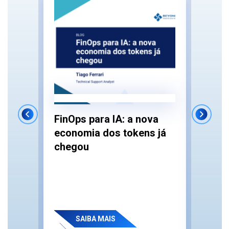
FT
Auto
FinOps para IA: a nova
Parc
economia dos tokens já
 e a
Como
chegou
ento
Comp
SAIBA MAIS